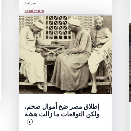
صرامة...
read more
إطلاق مصر ضخ أموال ضخم،
ولكن التوقعات ما زالت هشة
F