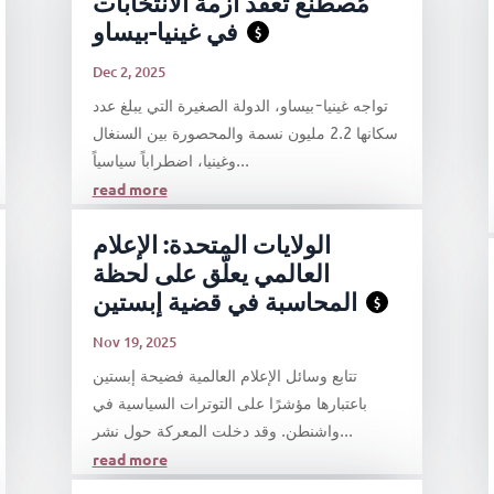
مُصطنع تُعقّد أزمة الانتخابات
في غينيا-بيساو
$
Dec 2, 2025
تواجه غينيا-بيساو، الدولة الصغيرة التي يبلغ عدد
سكانها 2.2 مليون نسمة والمحصورة بين السنغال
وغينيا، اضطراباً سياسياً...
read more
الولايات المتحدة: الإعلام
العالمي يعلّق على لحظة
المحاسبة في قضية إبستين
$
Nov 19, 2025
تتابع وسائل الإعلام العالمية فضيحة إبستين
باعتبارها مؤشرًا على التوترات السياسية في
واشنطن. وقد دخلت المعركة حول نشر...
read more