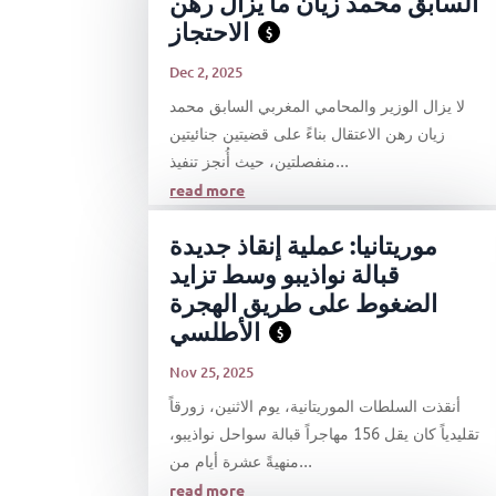
السابق محمد زيان ما يزال رهن
الاحتجاز
$
Dec 2, 2025
لا يزال الوزير والمحامي المغربي السابق محمد
زيان رهن الاعتقال بناءً على قضيتين جنائيتين
منفصلتين، حيث أُنجز تنفيذ...
read more
موريتانيا: عملية إنقاذ جديدة
قبالة نواذيبو وسط تزايد
الضغوط على طريق الهجرة
الأطلسي
$
Nov 25, 2025
أنقذت السلطات الموريتانية، يوم الاثنين، زورقاً
تقليدياً كان يقل 156 مهاجراً قبالة سواحل نواذيبو،
منهيةً عشرة أيام من...
read more