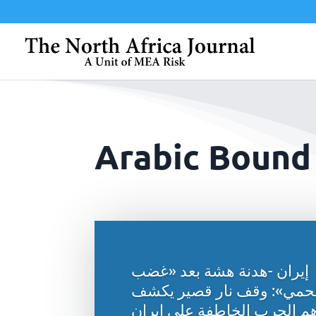
Arabic Bound
إيران -هدنة هشة بعد «غضب
حمي»: وقف نار قصير يكشف
م الحرب الخاطفة على إيران